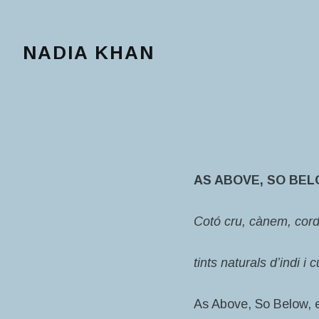
NADIA KHAN
AS ABOVE, SO BE
Cotó cru, cànem, cordó
tints naturals d’indi i
As Above, So Below, e