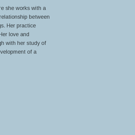
re she works with a
relationship between
gs.
Her practice
Her love and
gh with her study of
evelopment of a