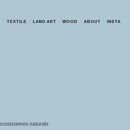
S
TEXTILE
LAND ART
WOOD
ABOUT
INSTA
 ecosistemes naturals