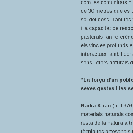
com les comunitats hum
de 30 metres que es te
sòl del bosc. Tant le
i la capacitat de resp
pastorals fan referènc
els vincles profunds e
interactuen amb l’obra
sons i olors naturals 
“La força d’un poble
seves gestes i les s
Nadia Khan
(n. 1976,
materials naturals com 
resta de la natura a t
tècniques artesanals 