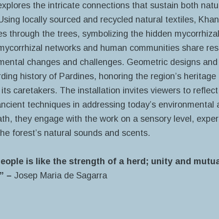
explores the intricate connections that sustain both na
ing locally sourced and recycled natural textiles, Kha
ves through the trees, symbolizing the hidden mycorrhiz
h mycorrhizal networks and human communities share resil
nmental changes and challenges. Geometric designs and
ding history of Pardines, honoring the region’s heritage
ts caretakers. The installation invites viewers to reflec
ncient techniques in addressing today’s environmental a
ath, they engage with the work on a sensory level, exper
the forest’s natural sounds and scents.
eople is like the strength of a herd; unity and mutua
.” –
Josep Maria de Sagarra