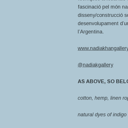
fascinació pel món na
disseny/construcció so
desenvolupament d’una
l’Argentina.
www.nadiakhangaller
@nadiakgallery
AS ABOVE, SO BE
cotton, hemp, linen r
natural dyes of indigo