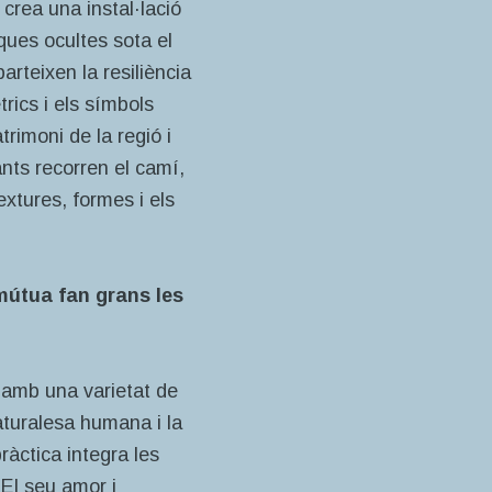
 crea una instal·lació
ques ocultes sota el
rteixen la resiliència
rics i els símbols
trimoni de la regió i
ants recorren el camí,
extures, formes i els
 mútua fan grans les
a amb una varietat de
 naturalesa humana i la
ràctica integra les
 El seu amor i