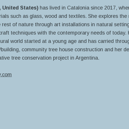
, United States)
has lived in Catalonia since 2017, whe
rials such as glass, wood and textiles.
She explores the 
est of nature through art installations in natural settin
l craft techniques with the contemporary needs of today.
tural world started at a young age and has carried throu
/building, community tree house construction and her d
tive tree conservation project in Argentina.
y.com