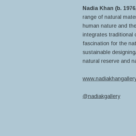
Nadia Khan (b. 1976
range of natural mate
human nature and the r
integrates traditiona
fascination for the na
sustainable designing
natural reserve and na
www.nadiakhangaller
@nadiakgallery