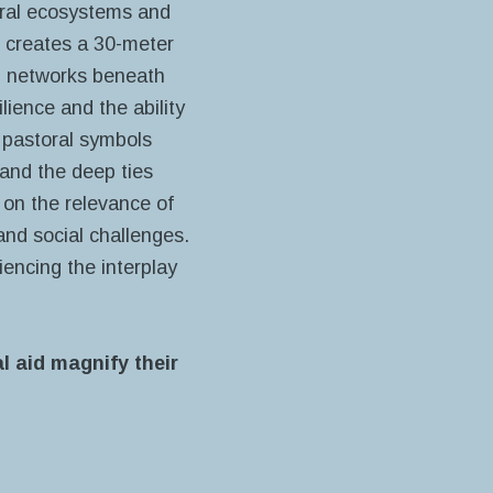
tural ecosystems and
n creates a 30-meter
al networks beneath
ience and the ability
 pastoral symbols
 and the deep ties
t on the relevance of
nd social challenges.
iencing the interplay
l aid magnify their