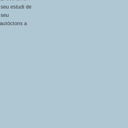
 seu estudi de
 seu
 autòctons a