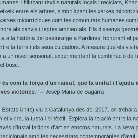
anes. Utilitzant tèxtils naturals locals i reciclats, Khan
ixeix entre els arbres, simbolitzant les xarxes micorrízi
s xarxes micorríziques com les comunitats humanes compa
ondre als canvis i reptes ambientals. Els dissenys geomèt
ia a la història del pasturatge a Pardines, honorant el pa
ntre la terra
i els seus cuidadors. A mesura que els visit
 a un nivell sensorial, experimentant la combinació de t
del bosc.
 és com la força d’un ramat, que la unitat i l’ajuda
eves victòries.”
– Josep Maria de Sagarra
 Estats Units) viu a Catalunya des del 2017, on treball
el vidre, la fusta i el tèxtil. Explora la relació entre la
ravés d’instal·lacions d’art en entorns naturals. La seva p
tradicionals amb les necessitats contemporànies d’avui.