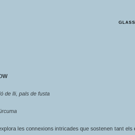
GLAS
Main Menu
LOW
 de lli, pals de fusta
 cúrcuma
xplora les connexions intricades que sostenen tant els